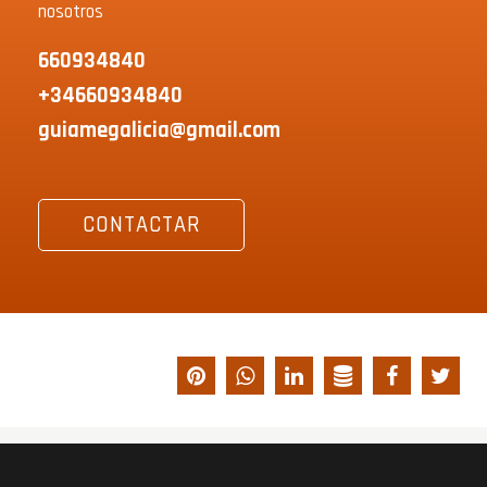
nosotros
660934840
+34660934840
guiamegalicia@gmail.com
CONTACTAR