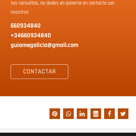
tus consultas, no dudes en ponerte en contacto con
nosotros
660934840
+34660934840
guiamegalicia@gmail.com
CONTACTAR