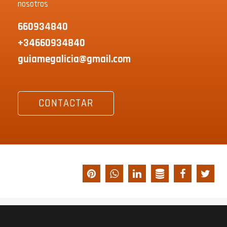
nosotros
660934840
+34660934840
guiamegalicia@gmail.com
CONTACTAR